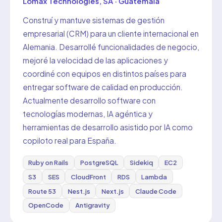
Lomax Technologies, SA · Guatemala
Construí y mantuve sistemas de gestión
empresarial (CRM) para un cliente internacional en
Alemania. Desarrollé funcionalidades de negocio,
mejoré la velocidad de las aplicaciones y
coordiné con equipos en distintos países para
entregar software de calidad en producción.
Actualmente desarrollo software con
tecnologías modernas, IA agéntica y
herramientas de desarrollo asistido por IA como
copiloto real para España.
Ruby on Rails
PostgreSQL
Sidekiq
EC2
S3
SES
CloudFront
RDS
Lambda
Route 53
Nest.js
Next.js
Claude Code
OpenCode
Antigravity