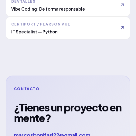
DEVTALLES
↗
Vibe Coding: De forma responsable
CERTIPORT / PEARSON VUE
↗
IT Specialist — Python
CONTACTO
¿Tienes un proyecto en
mente?
marcosbonifasi22@gmail.com