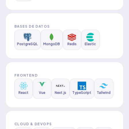
BASES DE DATOS
PostgreSQL
MongoDB
Redis
Elastic
FRONTEND
React
Vue
Next.js
TypeScript
Tailwind
CLOUD & DEVOPS