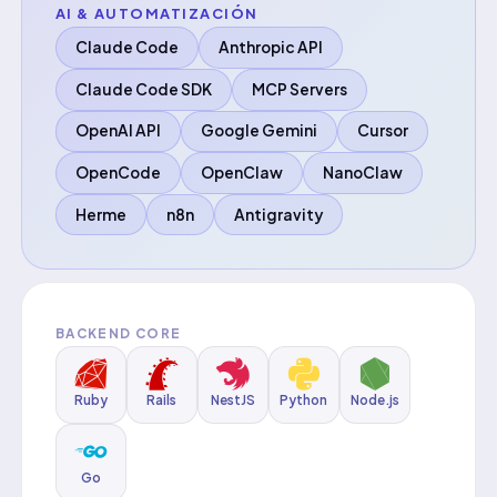
AI & AUTOMATIZACIÓN
Claude Code
Anthropic API
Claude Code SDK
MCP Servers
OpenAI API
Google Gemini
Cursor
OpenCode
OpenClaw
NanoClaw
Herme
n8n
Antigravity
BACKEND CORE
Ruby
Rails
NestJS
Python
Node.js
Go