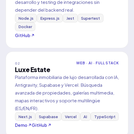
desarrollo y testing de integraciones sin
depender del backend real.
Node.js
Express.js
Jest
Supertest
Docker
GitHub ↗
WEB · AI · FULL STACK
02
Luxe Estate
Plataforma inmobiliaria de lujo desarrollada con IA,
Antigravity, Supabase y Vercel. Búsqueda
avanzada de propiedades, galerías multimedia,
mapas interactivos y soporte multilingüe
(ES/EN/FR).
Next.js
Supabase
Vercel
AI
TypeScript
Demo ↗
GitHub ↗